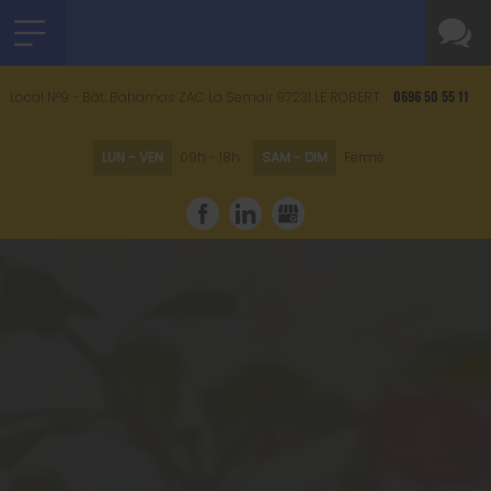
0696 50 55 11
Local N°9 - Bât. Bahamas ZAC La Semair
97231
LE ROBERT
LUN - VEN
09h - 18h
SAM - DIM
Fermé