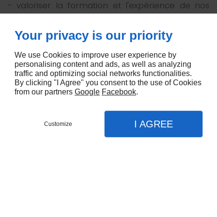
- valoriser la formation et l'expérience de nos
équipes.
Your privacy is our priority
We use Cookies to improve user experience by
ALLO GOUTTIERES
, c'est avant tout des hommes et
personalising content and ads, as well as analyzing
des femmes qui sont là pour vous accompagner
traffic and optimizing social networks functionalities.
By clicking "I Agree" you consent to the use of Cookies
et vous apporter leur expertise dans la
from our partners
Google
Facebook
.
réalisation de vos travaux (pose de gouttières et
descentes aluminium blanc, couleur, cuivre, zinc,
frises décoratives...) ou toutes installations visant
I AGREE
Customize
à améliorer votre qualité de vie (récupérateurs
d'eau de pluie, grilles anti-moustiques...).
Que vous soyez un particulier ou un
professionnel, nous nous déplaçons sur toute la
Martinique afin d'étudier avec vous votre projet et
vous proposer un devis gratuit.